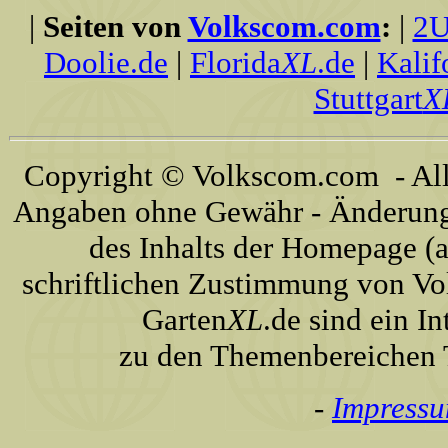
|
Seiten von
Volkscom.com
:
|
2U
Doolie.de
|
Florida
XL
.de
|
Kalif
Stuttgart
X
Copyright © Volkscom.com - All 
Angaben ohne Gewähr - Änderunge
des Inhalts der Homepage (a
schriftlichen Zustimmung von Vo
Garten
XL
.de sind ein I
zu den Themenbereichen T
-
Impress