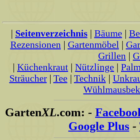
|
Seitenverzeichnis
|
Bäume
|
Be
Rezensionen
|
Gartenmöbel
|
Gar
Grillen
|
G
|
Küchenkraut
|
Nützlinge
|
Palm
Sträucher
|
Tee
|
Technik
|
Unkra
Wühlmausbek
Garten
XL
.com:
-
Faceboo
Google Plus
-