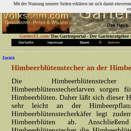
Mit der Nutzung unserer Seiten erklären sie sich damit einver
ve
GartenXL.com:
Das Gartenportal
-
Der Gartenratgeber ü
Zurück
Himbeerblütenstecher an der Himb
Die Himbeerblütenste
Himbeerblütenstecherlarven sorgen f
Himbeerblüten. Daher läßt sich dieser 
sehr leicht an der Himbeerpflanze
Himbeerblütenstecherkäfer legt zud
Himbeerblüten ab. Anschließ
Himbeerblütenstecher die Himbeerblüte