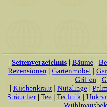
|
Seitenverzeichnis
|
Bäume
|
Be
Rezensionen
|
Gartenmöbel
|
Gar
Grillen
|
G
|
Küchenkraut
|
Nützlinge
|
Palm
Sträucher
|
Tee
|
Technik
|
Unkra
Wühlmausbek