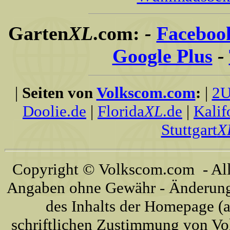
Garten
XL
.com:
-
Faceboo
Google Plus
-
|
Seiten von
Volkscom.com
:
|
2U
Doolie.de
|
Florida
XL
.de
|
Kalif
Stuttgart
X
Copyright © Volkscom.com - All 
Angaben ohne Gewähr - Änderunge
des Inhalts der Homepage (a
schriftlichen Zustimmung von Vo