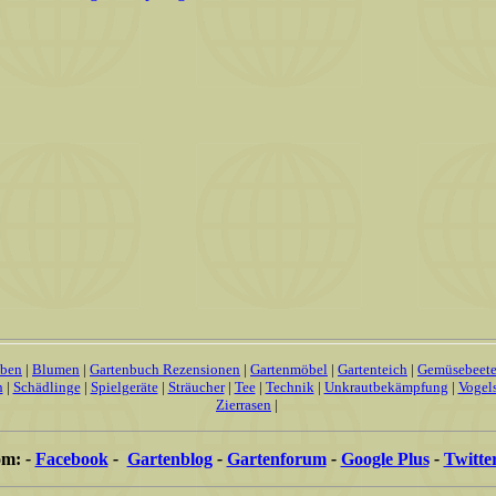
uben
|
Blumen
|
Gartenbuch Rezensionen
|
Gartenmöbel
|
Gartenteich
|
Gemüsebeet
n
|
Schädlinge
|
Spielgeräte
|
Sträucher
|
Tee
|
Technik
|
Unkrautbekämpfung
|
Vogel
Zierrasen
|
om:
-
Facebook
-
Gartenblog
-
Gartenforum
-
Google Plus
-
Twitte