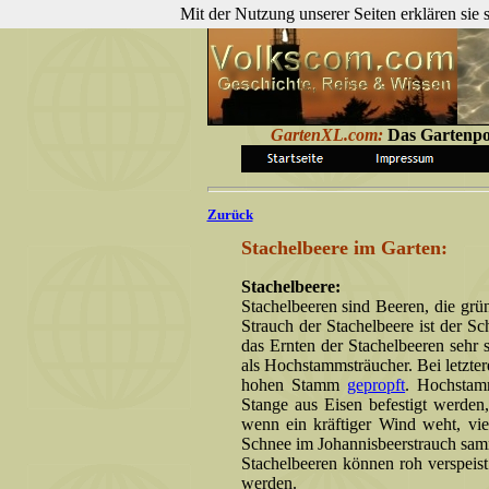
Mit der Nutzung unserer Seiten erklären sie
GartenXL.com:
Das Gartenpo
Zurück
Stachelbeere im Garten:
Stachelbeere:
Stachelbeeren sind Beeren, die grü
Strauch der Stachelbeere ist der S
das Ernten der Stachelbeeren sehr s
als Hochstammsträucher. Bei letzter
hohen Stamm
gepropft
. Hochstam
Stange aus Eisen befestigt werde
wenn ein kräftiger Wind weht, vie
Schnee im Johannisbeerstrauch sam
Stachelbeeren können roh verspeis
werden.