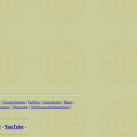
e
|
Gewächshaus
|
Grillen
|
Gutscheine
|
Haus
|
schutz
|
Weinrebe
|
Wühlmausbekämpfung
|
r
-
YouTube
-