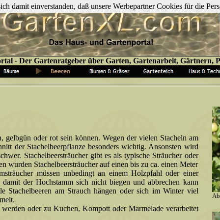
 sich damit einverstanden, daß unsere Werbepartner Cookies für die P
rtal
-
Der Gartenratgeber über Garten, Gartenarbeit, Gärtnern, Pf
n, gelbgün oder rot sein können. Wegen der vielen Stacheln am
chnitt der Stachelbeerpflanze besonders wichtig. Ansonsten wird
chwer. Stachelbeersträucher gibt es als typische Sträucher oder
en wurden Stachelbeersträucher auf einen bis zu ca. einen Meter
msträucher müssen unbedingt an einem Holzpfahl oder einer
n, damit der Hochstamm sich nicht biegen und abbrechen kann
le Stachelbeeren am Strauch hängen oder sich im Winter viel
Ab
melt.
t werden oder zu Kuchen, Kompott oder Marmelade verarbeitet