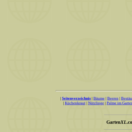
|
Seitenverzeichnis
|
Bäume
|
Beeren
|
Bestä
|
Küchenkraut
|
Nützlinge
|
Palme im Garte
Garten
XL
.c