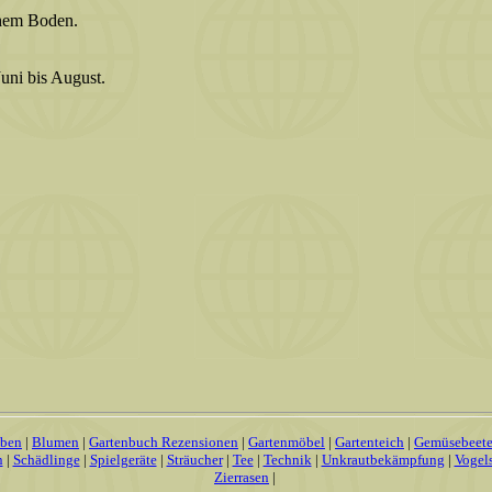
chem Boden.
Juni bis August.
uben
|
Blumen
|
Gartenbuch Rezensionen
|
Gartenmöbel
|
Gartenteich
|
Gemüsebeet
n
|
Schädlinge
|
Spielgeräte
|
Sträucher
|
Tee
|
Technik
|
Unkrautbekämpfung
|
Vogel
Zierrasen
|