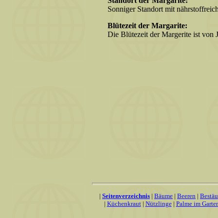
Standort der Margarite:
Sonniger Standort mit nährstoffrei
Blütezeit der Margarite:
Die Blütezeit der Margerite ist von 
|
Seitenverzeichnis
|
Bäume
|
Beeren
|
Bestä
|
Küchenkraut
|
Nützlinge
|
Palme im Garte