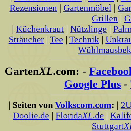
Rezensionen
|
Gartenmöbel
|
Gar
Grillen
|
G
|
Küchenkraut
|
Nützlinge
|
Palm
Sträucher
|
Tee
|
Technik
|
Unkra
Wühlmausbek
Garten
XL
.com:
-
Faceboo
Google Plus
-
|
Seiten von
Volkscom.com
:
|
2U
Doolie.de
|
Florida
XL
.de
|
Kalif
Stuttgart
X