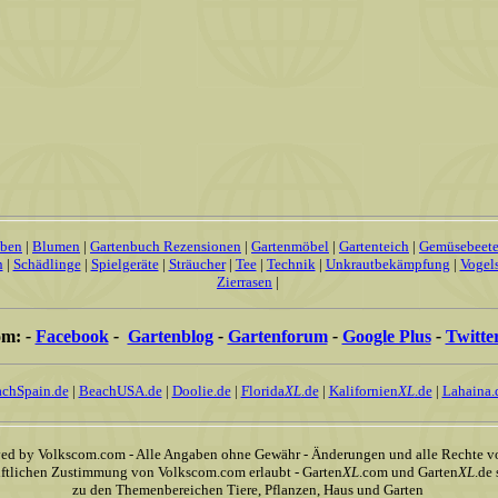
uben
|
Blumen
|
Gartenbuch Rezensionen
|
Gartenmöbel
|
Gartenteich
|
Gemüsebeet
n
|
Schädlinge
|
Spielgeräte
|
Sträucher
|
Tee
|
Technik
|
Unkrautbekämpfung
|
Vogel
Zierrasen
|
om:
-
Facebook
-
Gartenblog
-
Gartenforum
-
Google Plus
-
Twitte
chSpain.de
|
BeachUSA.de
|
Doolie.de
|
Florida
XL
.de
|
Kalifornien
XL
.de
|
Lahaina.
ved by Volkscom.com - Alle Angaben ohne Gewähr - Änderungen und alle Rechte vo
riftlichen Zustimmung von Volkscom.com erlaubt - Garten
XL
.com und Garten
XL
.de
zu den Themenbereichen Tiere, Pflanzen, Haus und Garten