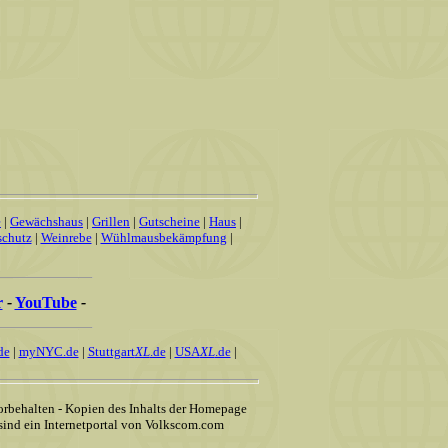
e
|
Gewächshaus
|
Grillen
|
Gutscheine
|
Haus
|
schutz
|
Weinrebe
|
Wühlmausbekämpfung
|
r
-
YouTube
-
de
|
myNYC.de
|
Stuttgart
XL
.de
|
USA
XL
.de
|
rbehalten - Kopien des Inhalts der Homepage
 sind ein Internetportal von Volkscom.com