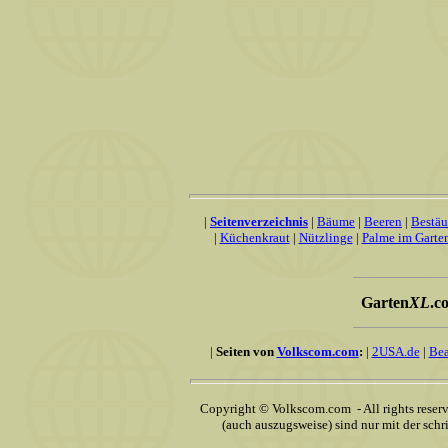
|
Seitenverzeichnis
|
Bäume
|
Beeren
|
Bestä
|
Küchenkraut
|
Nützlinge
|
Palme im Garte
Garten
XL
.c
|
Seiten von
Volkscom.com
:
|
2USA.de
|
Bea
Copyright © Volkscom.com - All rights reser
(auch auszugsweise) sind nur mit der sch