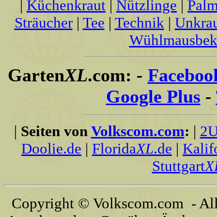
|
Küchenkraut
|
Nützlinge
|
Palm
Sträucher
|
Tee
|
Technik
|
Unkra
Wühlmausbek
Garten
XL
.com:
-
Faceboo
Google Plus
-
|
Seiten von
Volkscom.com
:
|
2U
Doolie.de
|
Florida
XL
.de
|
Kalif
Stuttgart
X
Copyright © Volkscom.com - All 