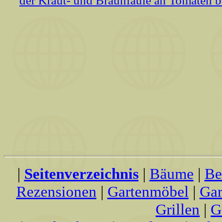
der Kraut- und Braunfäule an Tomaten bef
|
Seitenverzeichnis
|
Bäume
|
Be
Rezensionen
|
Gartenmöbel
|
Gar
Grillen
|
G