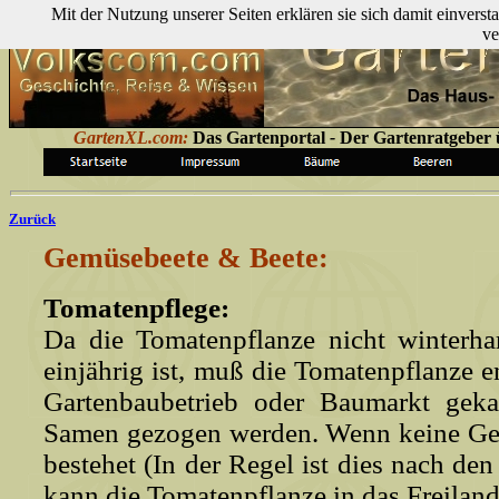
Mit der Nutzung unserer Seiten erklären sie sich damit einver
ve
GartenXL.com:
Das Gartenportal
-
Der Gartenratgeber ü
Zurück
Gemüsebeete & Beete:
Tomatenpflege:
Da die Tomatenpflanze nicht winterha
einjährig ist, muß die Tomatenpflanze 
Gartenbaubetrieb oder Baumarkt geka
Samen gezogen werden. Wenn keine Gef
bestehet (In der Regel ist dies nach den 
kann die Tomatenpflanze in das Freiland