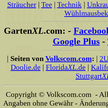
Sträucher
|
Tee
|
Technik
|
Unkra
Wühlmausbek
Garten
XL
.com:
-
Faceboo
Google Plus
-
|
Seiten von
Volkscom.com
:
|
2U
Doolie.de
|
Florida
XL
.de
|
Kalif
Stuttgart
X
Copyright © Volkscom.com - All 
Angaben ohne Gewähr - Änderunge