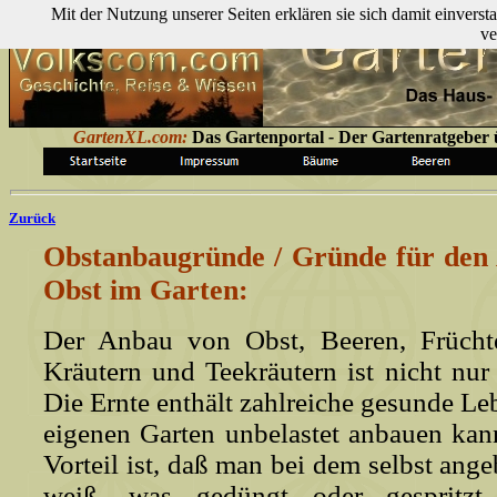
Mit der Nutzung unserer Seiten erklären sie sich damit einver
ve
GartenXL.com:
Das Gartenportal
-
Der Gartenratgeber ü
Zurück
Obstanbaugründe / Gründe für den
Obst im Garten:
Der Anbau von Obst, Beeren, Frücht
Kräutern und Teekräutern ist nicht nur
Die Ernte enthält zahlreiche gesunde Le
eigenen Garten unbelastet anbauen kann
Vorteil ist, daß man bei dem selbst ang
weiß, was gedüngt oder gespritz