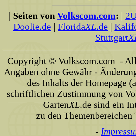
|
Seiten von
Volkscom.com
:
|
2U
Doolie.de
|
Florida
XL
.de
|
Kalif
Stuttgart
X
Copyright © Volkscom.com - All 
Angaben ohne Gewähr - Änderunge
des Inhalts der Homepage (a
schriftlichen Zustimmung von Vo
Garten
XL
.de sind ein I
zu den Themenbereichen T
-
Impress