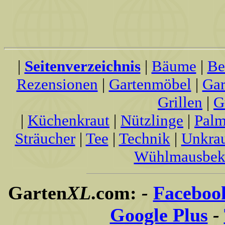
|
Seitenverzeichnis
|
Bäume
|
Be
Rezensionen
|
Gartenmöbel
|
Gar
Grillen
|
G
|
Küchenkraut
|
Nützlinge
|
Palm
Sträucher
|
Tee
|
Technik
|
Unkra
Wühlmausbek
Garten
XL
.com:
-
Faceboo
Google Plus
-