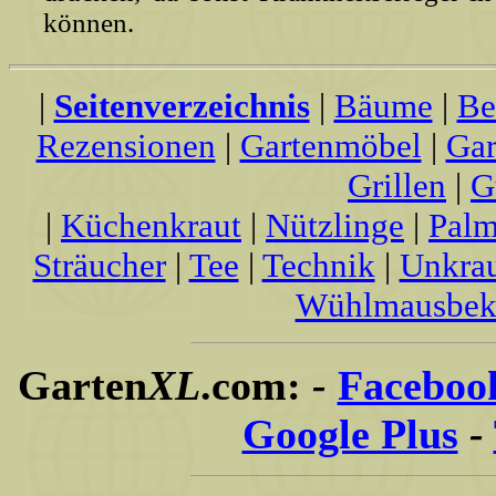
können.
|
Seitenverzeichnis
|
Bäume
|
Be
Rezensionen
|
Gartenmöbel
|
Gar
Grillen
|
G
|
Küchenkraut
|
Nützlinge
|
Palm
Sträucher
|
Tee
|
Technik
|
Unkra
Wühlmausbek
Garten
XL
.com:
-
Faceboo
Google Plus
-