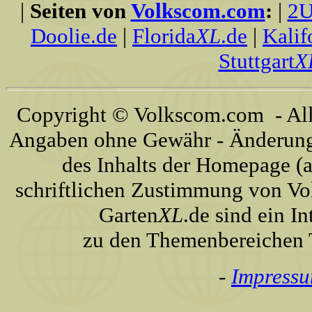
|
Seiten von
Volkscom.com
:
|
2U
Doolie.de
|
Florida
XL
.de
|
Kalif
Stuttgart
X
Copyright © Volkscom.com - All 
Angaben ohne Gewähr - Änderunge
des Inhalts der Homepage (a
schriftlichen Zustimmung von Vo
Garten
XL
.de sind ein I
zu den Themenbereichen T
-
Impress