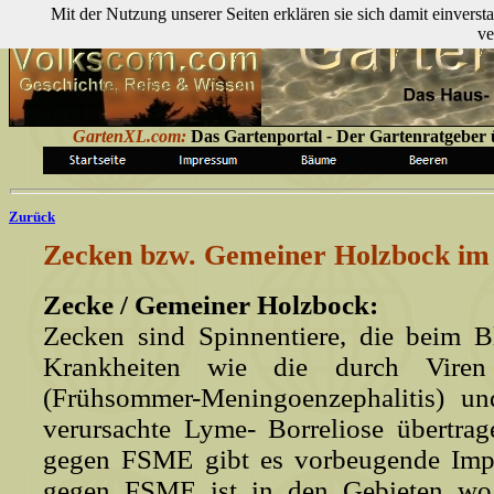
Mit der Nutzung unserer Seiten erklären sie sich damit einver
ve
GartenXL.com:
Das Gartenportal
-
Der Gartenratgeber ü
Zurück
Zecken bzw. Gemeiner Holzbock im
Zecke / Gemeiner Holzbock:
Zecken sind Spinnentiere, die beim B
Krankheiten wie die durch Viren
(Frühsommer-Meningoenzephalitis) un
verursachte Lyme- Borreliose übertra
gegen FSME gibt es vorbeugende Imp
gegen FSME ist in den Gebieten wo 