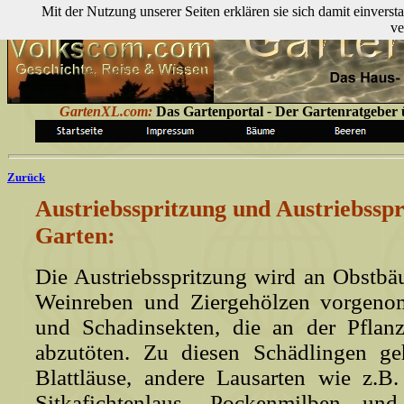
Mit der Nutzung unserer Seiten erklären sie sich damit einver
ve
GartenXL.com:
Das Gartenportal
-
Der Gartenratgeber ü
Zurück
Austriebsspritzung und Austriebsspr
Garten:
Die Austriebsspritzung wird an Obstbä
Weinreben und Ziergehölzen vorgen
und Schadinsekten, die an der Pflanz
abzutöten. Zu diesen Schädlingen ge
Blattläuse, andere Lausarten wie z.B
Sitkafichtenlaus, Pockenmilben un