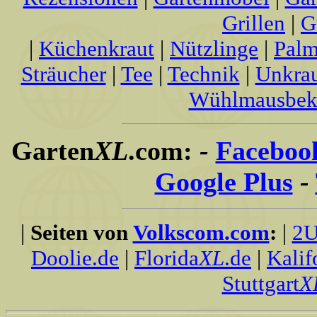
Grillen
|
G
|
Küchenkraut
|
Nützlinge
|
Palm
Sträucher
|
Tee
|
Technik
|
Unkra
Wühlmausbek
Garten
XL
.com:
-
Faceboo
Google Plus
-
|
Seiten von
Volkscom.com
:
|
2U
Doolie.de
|
Florida
XL
.de
|
Kalif
Stuttgart
X