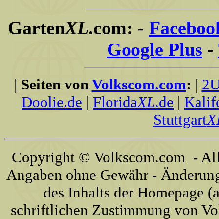
Garten
XL
.com:
-
Faceboo
Google Plus
-
|
Seiten von
Volkscom.com
:
|
2U
Doolie.de
|
Florida
XL
.de
|
Kalif
Stuttgart
X
Copyright © Volkscom.com - All 
Angaben ohne Gewähr - Änderunge
des Inhalts der Homepage (a
schriftlichen Zustimmung von Vo