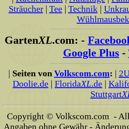
Sträucher
|
Tee
|
Technik
|
Unkra
Wühlmausbek
Garten
XL
.com:
-
Faceboo
Google Plus
-
|
Seiten von
Volkscom.com
:
|
2U
Doolie.de
|
Florida
XL
.de
|
Kalif
Stuttgart
X
Copyright © Volkscom.com - All 
Angaben ohne Gewähr - Änderunge