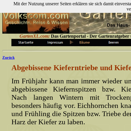
Mit der Nutzung unserer Seiten erklären sie sich damit einver
ve
GartenXL.com:
Das Gartenportal
-
Der Gartenratgeber ü
Zurück
Abgebissene Kieferntriebe und Kiefe
Im Frühjahr kann man immer wieder unt
abgebissene Kiefernspitzen bzw. Kief
Nach langen Wintern mit Trocken
besonders häufig vor. Eichhornchen kn
und Frühling die Spitzen bzw. Triebe de
Harz der Kiefer zu laben.