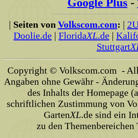
Google Plus
-
|
Seiten von
Volkscom.com
:
|
2U
Doolie.de
|
Florida
XL
.de
|
Kalif
Stuttgart
X
Copyright © Volkscom.com - All 
Angaben ohne Gewähr - Änderunge
des Inhalts der Homepage (a
schriftlichen Zustimmung von Vo
Garten
XL
.de sind ein I
zu den Themenbereichen T