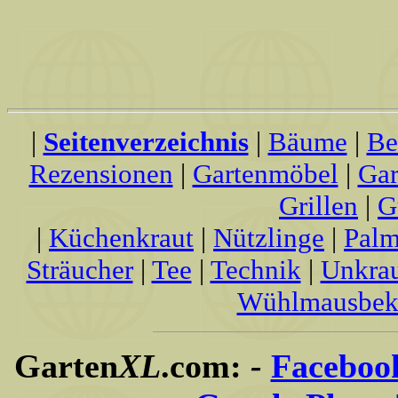
|
Seitenverzeichnis
|
Bäume
|
Be
Rezensionen
|
Gartenmöbel
|
Gar
Grillen
|
G
|
Küchenkraut
|
Nützlinge
|
Palm
Sträucher
|
Tee
|
Technik
|
Unkra
Wühlmausbek
Garten
XL
.com:
-
Faceboo