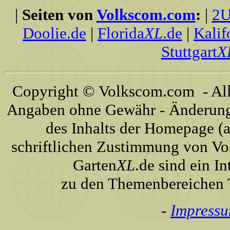
|
Seiten von
Volkscom.com
:
|
2U
Doolie.de
|
Florida
XL
.de
|
Kalif
Stuttgart
X
Copyright © Volkscom.com - All 
Angaben ohne Gewähr - Änderunge
des Inhalts der Homepage (a
schriftlichen Zustimmung von Vo
Garten
XL
.de sind ein I
zu den Themenbereichen T
-
Impress