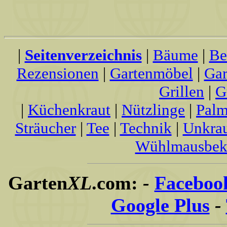
|
Seitenverzeichnis
|
Bäume
|
Be
Rezensionen
|
Gartenmöbel
|
Gar
Grillen
|
G
|
Küchenkraut
|
Nützlinge
|
Palm
Sträucher
|
Tee
|
Technik
|
Unkra
Wühlmausbek
Garten
XL
.com:
-
Faceboo
Google Plus
-