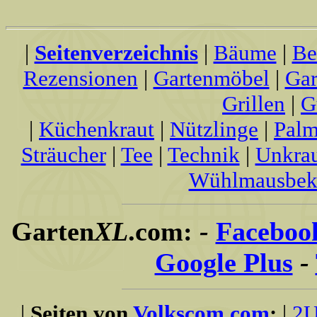
|
Seitenverzeichnis
|
Bäume
|
Be
Rezensionen
|
Gartenmöbel
|
Gar
Grillen
|
G
|
Küchenkraut
|
Nützlinge
|
Palm
Sträucher
|
Tee
|
Technik
|
Unkra
Wühlmausbek
Garten
XL
.com:
-
Faceboo
Google Plus
-
|
Seiten von
Volkscom.com
:
|
2U