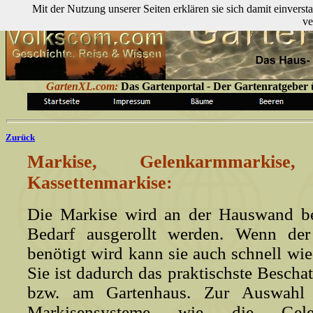
Mit der Nutzung unserer Seiten erklären sie sich damit einver
ve
GartenXL.com:
Das Gartenportal
-
Der Gartenratgeber ü
Zurück
Markise, Gelenkarmmarkise, 
Kassettenmarkise:
Die Markise wird an der Hauswand be
Bedarf ausgerollt werden. Wenn der
benötigt wird kann sie auch schnell wie
Sie ist dadurch das praktischste Besch
bzw. am Gartenhaus. Zur Auswahl s
Markisensysteme wie die Gelen