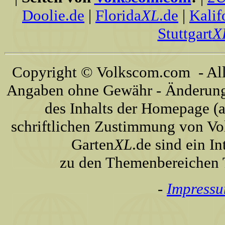
Doolie.de
|
Florida
XL
.de
|
Kalif
Stuttgart
X
Copyright © Volkscom.com - All 
Angaben ohne Gewähr - Änderunge
des Inhalts der Homepage (a
schriftlichen Zustimmung von Vo
Garten
XL
.de sind ein I
zu den Themenbereichen T
-
Impress