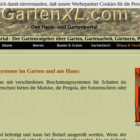
 sich damit einverstanden, daß unsere Werbepartner Cookies für die P
rtal
-
Der Gartenratgeber über Garten, Gartenarbeit, Gärtnern, Pf
ssysteme im Garten und am Haus:
mit verschiedenen Beschattungssystemen für Schatten im
schutz bieten die Markise, die Pergola, der Sonnenschirm oder
Ab
 befestigt und kann bei Bedarf ausgerollt werden. Wenn der