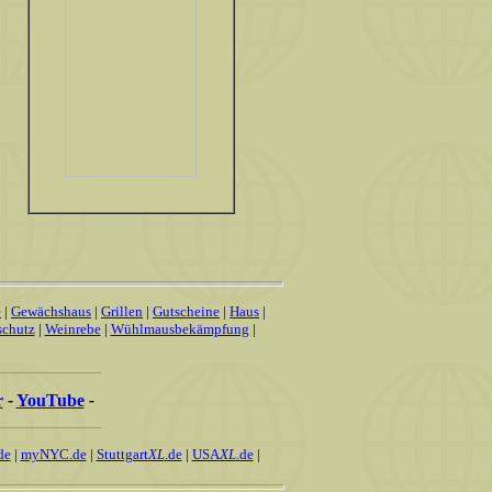
e
|
Gewächshaus
|
Grillen
|
Gutscheine
|
Haus
|
schutz
|
Weinrebe
|
Wühlmausbekämpfung
|
r
-
YouTube
-
de
|
myNYC.de
|
Stuttgart
XL
.de
|
USA
XL
.de
|