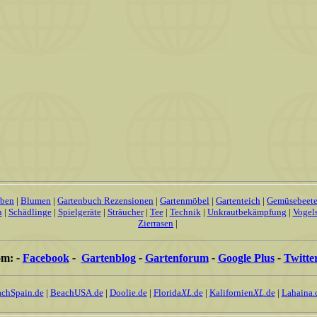
uben
|
Blumen
|
Gartenbuch Rezensionen
|
Gartenmöbel
|
Gartenteich
|
Gemüsebeet
n
|
Schädlinge
|
Spielgeräte
|
Sträucher
|
Tee
|
Technik
|
Unkrautbekämpfung
|
Vogel
Zierrasen
|
om:
-
Facebook
-
Gartenblog
-
Gartenforum
-
Google Plus
-
Twitte
chSpain.de
|
BeachUSA.de
|
Doolie.de
|
Florida
XL
.de
|
Kalifornien
XL
.de
|
Lahaina.