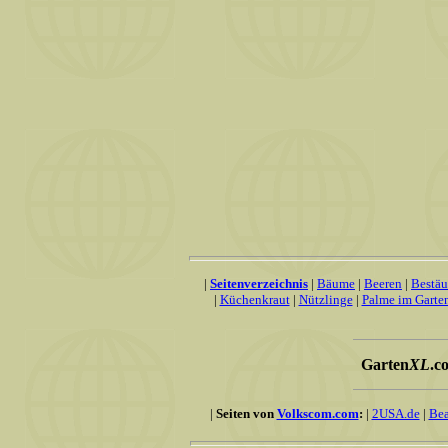
|
Seitenverzeichnis
|
Bäume
|
Beeren
|
Bestä
|
Küchenkraut
|
Nützlinge
|
Palme im Garte
Garten
XL
.c
|
Seiten von
Volkscom.com
:
|
2USA.de
|
Bea