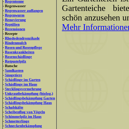
-
Regentonne
Gartenteiche biet
- Regenwasser
-
Regenwasser auffangen
-
Regenwurm
schön anzusehen un
-
Renovierung
-
Reptilien
Mehr Informationen
-
Rezensionen
- Rezepte
-
Rhododendronzikade
-
Rindenmulch
-
Rosen und Rosenpflege
-
Rosenkrankheiten
-
Rosenschädlinge
-
Rotpustelpilz
- Rutsche
-
Sandkasten
-
Säugetiere
-
Schädlinge im Garten
-
Schädlinge im Haus
-
Stecklingsvermehrung
-
Unkrautbekämpfung (biolog.)
-
Schädlingsbekämpfung Garten
-
Schädlingsbekämpfung Haus
-
Schafskälte
-
Scheibenflug von Vögeln
-
Schimmelpilz im Haus
-
Schmetterlinge
-
Schneckenbekämpfung