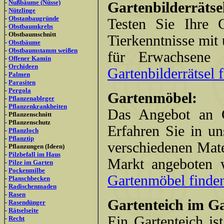
-
Nußbäume (Nüsse)
Gartenbilderrätse
-
Nützlinge
-
Obstanbaugründe
Testen Sie Ihre G
-
Obstbaumkrebs
- Obstbaumschnitt
Tierkenntnisse mit
-
Obstbäume
-
Obstbaumstamm weißen
für Erwachsene
-
Offener Kamin
-
Orchideen
Gartenbilderrätsel f
-
Palmen
-
Parasiten
-
Pergola
Gartenmöbel:
-
Pflanzenableger
-
Pflanzenkrankheiten
Das Angebot an Ga
- Pflanzenschnitt
- Pflanzenschutz
Erfahren Sie in un
-
Pflanzloch
-
Pflanztip
verschiedenen Mate
- Pflanzungen (Ideen)
-
Pilzbefall im Haus
Markt angeboten
-
Pilze im Garten
-
Pockenmilbe
Gartenmöbel finden 
-
Planschbecken
-
Radischenmaden
-
Rasen
Gartenteich im G
-
Rasendünger
-
Rätselseite
Ein Gartenteich is
-
Recht