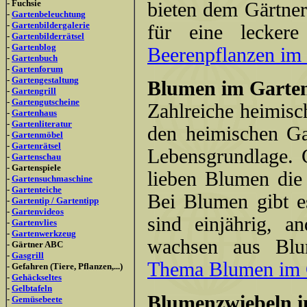
- Fuchsie
bieten dem Gärtner
-
Gartenbeleuchtung
-
Gartenbildergalerie
für eine lecker
-
Gartenbilderrätsel
-
Gartenblog
Beerenpflanzen im G
-
Gartenbuch
-
Gartenforum
-
Gartengestaltung
Blumen im Garte
-
Gartengrill
-
Gartengutscheine
Zahlreiche heimisc
-
Gartenhaus
-
Gartenliteratur
den heimischen Gar
-
Gartenmöbel
-
Gartenrätsel
Lebensgrundlage.
-
Gartenschau
- Gartenspiele
lieben Blumen die 
-
Gartensuchmaschine
-
Gartenteiche
Bei Blumen gibt e
-
Gartentip / Gartentipp
-
Gartenvideos
sind einjährig, a
-
Gartenvlies
-
Gartenwerkzeug
wachsen aus Blu
- Gärtner ABC
-
Gasgrill
Thema Blumen im Ga
- Gefahren (Tiere, Pflanzen,...)
-
Gehäckseltes
-
Gelbtafeln
Blumenzwiebeln i
-
Gemüsebeete