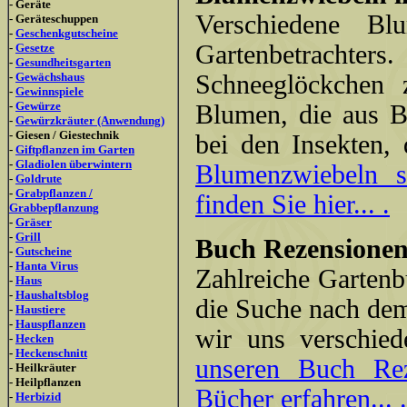
- Geräte
Verschiedene Bl
- Geräteschuppen
-
Geschenkgutscheine
Gartenbetrachte
-
Gesetze
-
Gesundheitsgarten
-
Gewächshaus
Schneeglöckchen 
-
Gewinnspiele
-
Gewürze
Blumen, die aus B
-
Gewürzkräuter (Anwendung)
- Giesen / Giestechnik
bei den Insekten,
-
Giftpflanzen im Garten
-
Gladiolen überwintern
Blumenzwiebeln s
-
Goldrute
-
Grabpflanzen /
finden Sie hier... .
Grabbepflanzung
-
Gräser
-
Grill
Buch Rezensionen
-
Gutscheine
-
Hanta Virus
Zahlreiche Gartenb
-
Haus
-
Haushaltsblog
die Suche nach dem
-
Haustiere
-
Hauspflanzen
wir uns verschie
-
Hecken
-
Heckenschnitt
unseren Buch Re
- Heilkräuter
- Heilpflanzen
Bücher erfahren... .
-
Herbizid