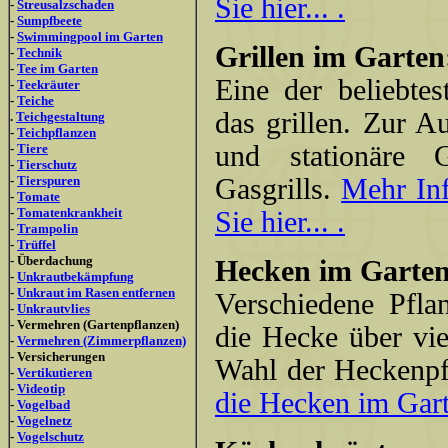
Sie hier... .
-
Streusalzschaden
-
Sumpfbeete
-
Swimmingpool im Garten
Grillen im Garten
-
Technik
-
Tee im Garten
Eine der beliebtes
-
Teekräuter
-
Teiche
das grillen. Zur A
.
Teichgestaltung
-
Teichpflanzen
und stationäre G
-
Tiere
-
Tierschutz
-
Tierspuren
Gasgrills.
Mehr Inf
-
Tomate
-
Tomatenkrankheit
Sie hier... .
-
Trampolin
-
Trüffel
- Überdachung
Hecken im Garten
-
Unkrautbekämpfung
-
Unkraut im Rasen entfernen
Verschiedene Pfla
-
Unkrautvlies
- Vermehren (Gartenpflanzen)
die Hecke über viel
-
Vermehren (Zimmerpflanzen)
- Versicherungen
Wahl der Heckenpfl
-
Vertikutieren
-
Videotip
die Hecken im Garte
-
Vogelbad
-
Vogelnetz
-
Vogelschutz