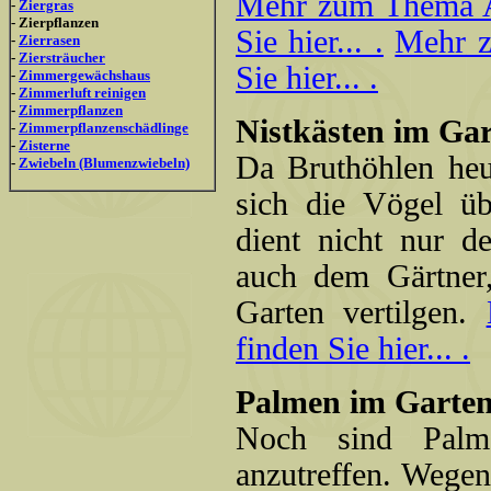
Mehr zum Thema Am
-
Ziergras
- Zierpflanzen
Sie hier... .
Mehr z
-
Zierrasen
-
Ziersträucher
Sie hier... .
-
Zimmergewächshaus
-
Zimmerluft reinigen
-
Zimmerpflanzen
Nistkästen im Gar
-
Zimmerpflanzenschädlinge
-
Zisterne
Da Bruthöhlen heu
-
Zwiebeln (Blumenzwiebeln)
sich die Vögel üb
dient nicht nur 
auch dem Gärtner,
Garten vertilgen.
finden Sie hier... .
Palmen im Garten
Noch sind Palm
anzutreffen. Wege