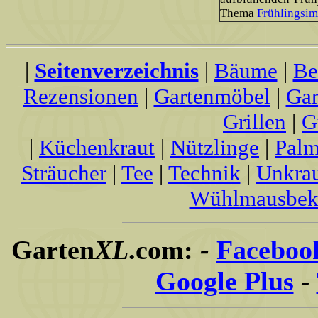
Thema
Frühlingsim
|
Seitenverzeichnis
|
Bäume
|
Be
Rezensionen
|
Gartenmöbel
|
Gar
Grillen
|
G
|
Küchenkraut
|
Nützlinge
|
Palm
Sträucher
|
Tee
|
Technik
|
Unkra
Wühlmausbek
Garten
XL
.com:
-
Faceboo
Google Plus
-