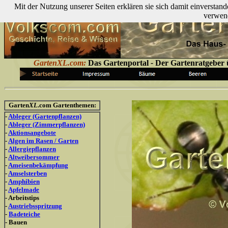
Mit der Nutzung unserer Seiten erklären sie sich damit einversta
verwen
GartenXL.com:
Das Gartenportal
-
Der Gartenratgeber ü
Garten
XL
.com Gartenthemen:
-
Ableger (Gartenpflanzen)
-
Ableger (Zimmerpflanzen)
-
Aktionsangebote
-
Algen im Rasen / Garten
-
Allergiepflanzen
-
Altweibersommer
-
Ameisenbekämpfung
-
Amselsterben
-
Amphibien
-
Apfelmade
- Arbeitstips
-
Austriebsspritzung
-
Badeteiche
- Bauen