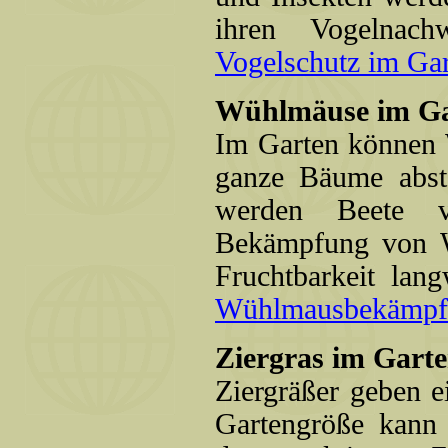
ihren Vogelnach
Vogelschutz im Gart
Wühlmäuse im Ga
Im Garten können 
ganze Bäume abste
werden Beete v
Bekämpfung von W
Fruchtbarkeit lan
Wühlmausbekämpfung
Ziergras im Garte
Ziergräßer geben e
Gartengröße kann 