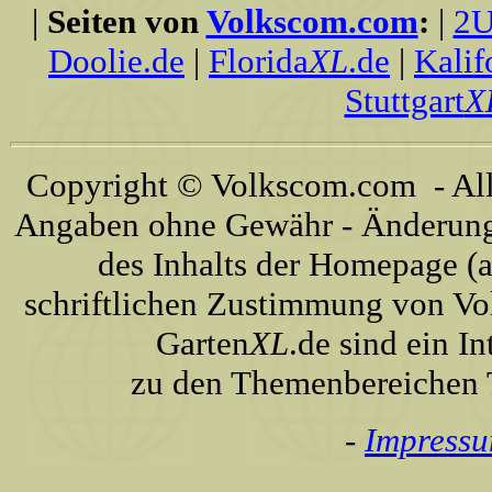
|
Seiten von
Volkscom.com
:
|
2U
Doolie.de
|
Florida
XL
.de
|
Kalif
Stuttgart
X
Copyright © Volkscom.com - All 
Angaben ohne Gewähr - Änderunge
des Inhalts der Homepage (a
schriftlichen Zustimmung von Vo
Garten
XL
.de sind ein I
zu den Themenbereichen T
-
Impress