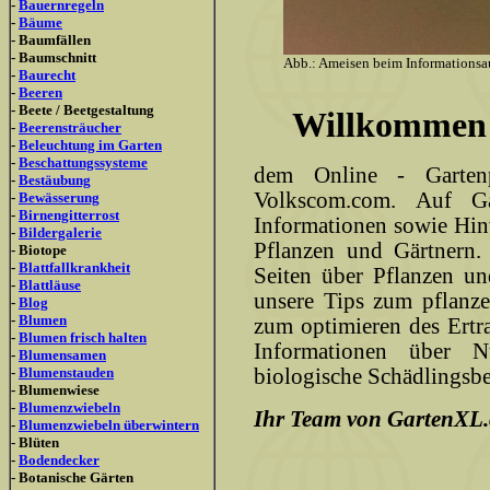
-
Bauernregeln
-
Bäume
- Baumfällen
- Baumschnitt
Abb.: Ameisen beim Informationsa
-
Baurecht
-
Beeren
- Beete / Beetgestaltung
Willkommen 
-
Beerensträucher
-
Beleuchtung im Garten
-
Beschattungssysteme
dem Online - Gartenp
-
Bestäubung
Volkscom.com. Auf Ga
-
Bewässerung
-
Birnengitterrost
Informationen sowie Hi
-
Bildergalerie
Pflanzen und Gärtnern.
- Biotope
-
Blattfallkrankheit
Seiten über Pflanzen u
-
Blattläuse
unsere Tips zum pflanze
-
Blog
-
Blumen
zum optimieren des Ert
-
Blumen frisch halten
Informationen über N
-
Blumensamen
-
Blumenstauden
biologische Schädlings
- Blumenwiese
-
Blumenzwiebeln
Ihr Team von GartenXL
-
Blumenzwiebeln überwintern
- Blüten
-
Bodendecker
- Botanische Gärten