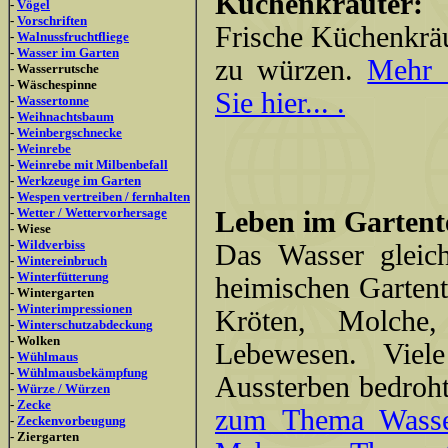
Küchenkräuter:
-
Vögel
-
Vorschriften
Frische Küchenkräu
-
Walnussfruchtfliege
-
Wasser im Garten
zu würzen.
Mehr 
- Wasserrutsche
- Wäschespinne
Sie hier... .
-
Wassertonne
-
Weihnachtsbaum
-
Weinbergschnecke
-
Weinrebe
-
Weinrebe mit Milbenbefall
-
Werkzeuge im Garten
-
Wespen vertreiben / fernhalten
-
Wetter / Wettervorhersage
Leben im Gartent
- Wiese
-
Wildverbiss
Das Wasser gleic
-
Wintereinbruch
-
Winterfütterung
heimischen Gartente
- Wintergarten
-
Winterimpressionen
Kröten, Molche,
-
Winterschutzabdeckung
- Wolken
Lebewesen. Viel
-
Wühlmaus
-
Wühlmausbekämpfung
Aussterben bedroht
-
Würze / Würzen
-
Zecke
zum Thema Wasseri
-
Zeckenvorbeugung
- Ziergarten