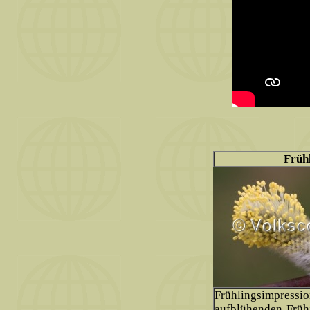
Früh
Frühlingsimpress
aufblühenden Frühj