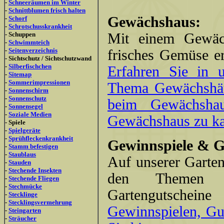
-
Schneeräumen im Winter
-
Schnittblumen frisch halten
Gewächshaus:
-
Schorf
-
Schrotschusskrankheit
- Schuppen
Mit einem Gewäc
-
Schwimmteich
-
Seitenverzeichnis
frisches Gemüse er
- Sichtschutz / Sichtschutzwand
-
Silberfischchen
Erfahren Sie in 
-
Sitemap
-
Sommerimpressionen
Thema Gewächshäu
-
Sonnenschirm
-
Sonnenschutz
beim Gewächshau
-
Sonnensegel
-
Soziale Medien
Gewächshaus zu ka
- Spiele
-
Spielgeräte
-
Sprühfleckenkrankheit
Gewinnspiele & G
-
Stamm befestigen
-
Staublaus
Auf unserer Garten
-
Stauden
-
Stechende Insekten
den Themen Ra
-
Stechende Fliegen
-
Stechmücke
Gartengutschein
-
Stecklinge
-
Stecklingsvermehrung
Gewinnspielen, Gut
-
Steingarten
-
Sträucher