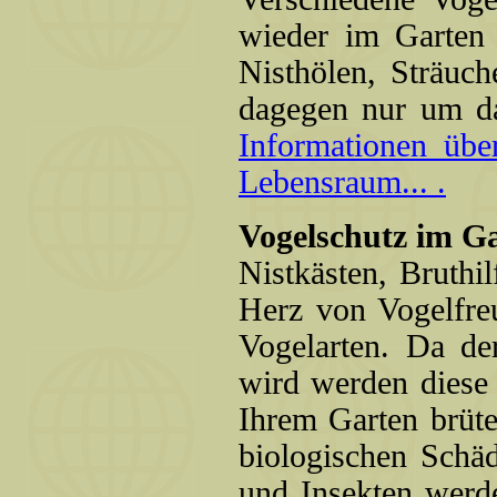
wieder im Garten
Nisthölen, Sträu
dagegen nur um d
Informationen übe
Lebensraum... .
Vogelschutz im G
Nistkästen, Bruthi
Herz von Vogelfre
Vogelarten. Da d
wird werden diese 
Ihrem Garten brüte
biologischen Schä
und Insekten werd