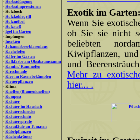
-
Herbstdüngung
-
Herbstimpressionen
Exotik im Garten
- Holzbock
-
Holzkohlegrill
Wenn Sie exotische
-
Holzmöbel
-
Holzstoß
ob Sie sie nicht s
-
Igel im Garten
- Impfungen
beliebten nordam
-
Insekten
-
Johannisbeerblasenlaus
Kiwipflanzen, und
-
Kachelofen
-
Käfer im Garten
-
Kalkfarbe am Obstbaumstamm
und Beerensträuc
-
Kamin / Kaminofen
-
Kirschmade
Mehr zu exotisch
-
Klee im Rasen bekämpfen
-
Kletterpflanzen
hier... .
- Klima
-
Knollen (Blumenknollen)
-
Kompost
-
Kräuter
-
Kräuter im Haushalt
-
Kräuterschnecke
-
Kräuterschnitt
-
Kräuterspirale
-
Krautfäule an Tomaten
-
Kübelpflanzen
-
Küchenkräuter