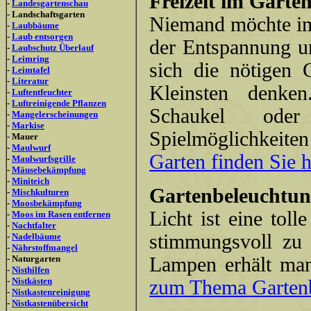
Freizeit im Garten
-
Landesgartenschau
- Landschaftsgarten
Niemand möchte im 
-
Laubbäume
-
Laub entsorgen
der Entspannung un
-
Laubschutz Überlauf
-
Leimring
sich die nötigen 
-
Leimtafel
-
Literatur
Kleinsten denken
-
Luftentfeuchter
-
Luftreinigende Pflanzen
Schaukel oder
-
Mangelerscheinungen
-
Markise
Spielmöglichkeiten
- Mauer
-
Maulwurf
Garten finden Sie hi
-
Maulwurfsgrille
-
Mäusebekämpfung
-
Miniteich
Gartenbeleuchtun
-
Mischkulturen
-
Moosbekämpfung
Licht ist eine tol
-
Moos im Rasen entfernen
-
Nachtfalter
stimmungsvoll zu 
-
Nadelbäume
-
Nährstoffmangel
- Naturgarten
Lampen erhält ma
-
Nisthilfen
-
Nistkästen
zum Thema Gartenbe
-
Nistkastenreinigung
-
Nistkastenübersicht