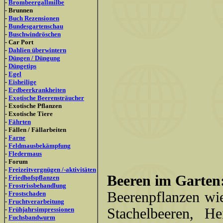
-
Brombeergallmilbe
- Brunnen
-
Buch Rezensionen
-
Bundesgartenschau
-
Buschwindröschen
- Car Port
-
Dahlien überwintern
-
Düngen / Düngung
-
Düngetips
-
Egel
-
Eisheilige
-
Erdbeerkrankheiten
-
Exotische Beerensträucher
- Exotische Pflanzen
- Exotische Tiere
-
Fährten
- Fällen / Fällarbeiten
-
Farne
-
Feldmausbekämpfung
-
Fledermaus
- Forum
-
Freizeitvergnügen /-aktivitäten
Beeren im Garten
-
Friedhofspflanzen
-
Frostrissbehandlung
Beerenpflanzen wie
-
Frostschaden
-
Fruchtverarbeitung
-
Frühjahrsimpressionen
Stachelbeeren, H
-
Fuchsbandwurm